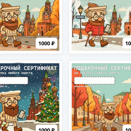
1000 ₽
10
1000 ₽
10