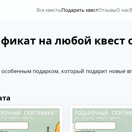
Все квесты
Подарить квест
Отзывы
О нас
В
фикат на любой квест 
 особенным подарком, который подарит новые вп
ата