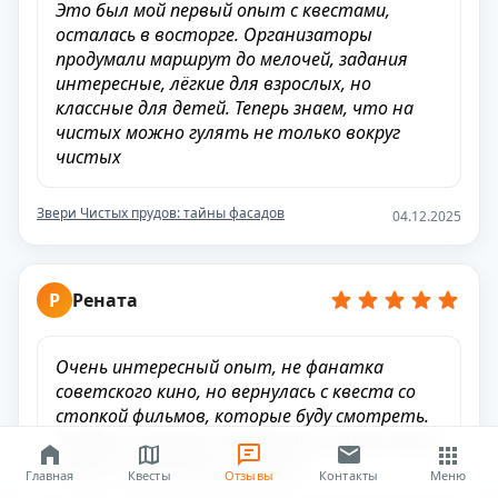
Это был мой первый опыт с квестами,
осталась в восторге. Организаторы
продумали маршрут до мелочей, задания
интересные, лёгкие для взрослых, но
классные для детей. Теперь знаем, что на
чистых можно гулять не только вокруг
чистых
Звери Чистых прудов: тайны фасадов
04.12.2025
Р
Рената
Очень интересный опыт, не фанатка
советского кино, но вернулась с квеста со
стопкой фильмов, которые буду смотреть.
Загадки и локации интересные, узнала много
нового о культовых фильмах.
Главная
Квесты
Отзывы
Контакты
Меню