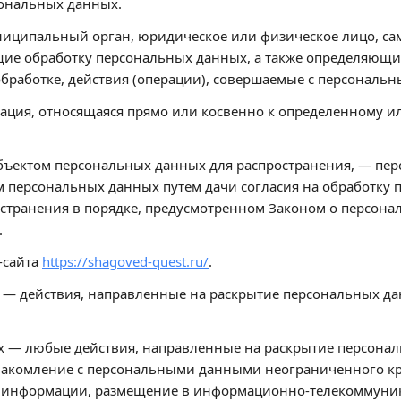
сональных данных.
униципальный орган, юридическое или физическое лицо, са
е обработку персональных данных, а также определяющи
бработке, действия (операции), совершаемые с персональ
ция, относящаяся прямо или косвенно к определенному и
бъектом персональных данных для распространения, — пе
ом персональных данных путем дачи согласия на обработку
странения в порядке, предусмотренном Законом о персон
.
-сайта
https://shagoved-quest.ru/
.
х — действия, направленные на раскрытие персональных д
х — любые действия, направленные на раскрытие персона
накомление с персональными данными неограниченного кру
й информации, размещение в информационно-телекоммуник