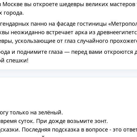
 в Москве вы откроете шедевры великих мастеров т
х города.
легендарных панно на фасаде гостиницы «Метропол
сквы неожиданно встречает арка из древнеегипет
ры, ускользающие от глаз случайного прохожег
рода и поднимите глаза — перед вами откроются 
ой спешки!
огу только на зелёный.
 время суток. При дожде возьмите зонт.
казки. Последняя подсказка в вопросе - это ответ