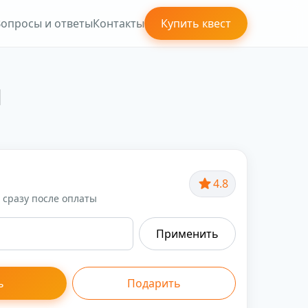
опросы и ответы
Контакты
Купить квест
м
4.8
сразу после оплаты
Применить
ь
Подарить