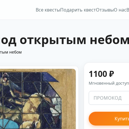
Все квесты
Подарить квест
Отзывы
О нас
В
под открытым небо
ытым небом
1100 ₽
Мгновенный доступ 
Купит