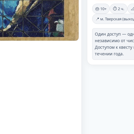
🎂 10+
⏱️ 2 ч.
📐
📍 м. Тверская (выход
Один доступ — одн
независимо от чис
Доступом к квесту
течении года.